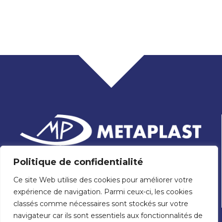
Politique de confidentialité
Etablissements Daniel Piquet
Ce site Web utilise des cookies pour améliorer votre
33 rue Robert Nau
expérience de navigation. Parmi ceux-ci, les cookies
ZA des 11 Arpents
41000 BLOIS
classés comme nécessaires sont stockés sur votre
navigateur car ils sont essentiels aux fonctionnalités de
02 54 57 55 80