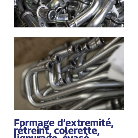
Formage d’extremité,
rétreint, colerette,
lignurage, évasé…