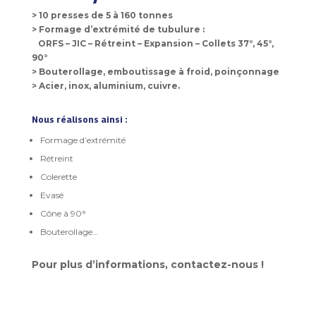
> 10 presses de 5 à 160 tonnes
> Formage d’extrémité de tubulure :
ORFS – JIC – Rétreint – Expansion – Collets 37°, 45°,
90°
> Bouterollage, emboutissage à froid, poinçonnage
> Acier, inox, aluminium, cuivre.
Nous réalisons ainsi :
Formage d’extrémité
Rétreint
Colerette
Evasé
Cône à 90°
Bouterollage…
Pour plus d’informations, contactez-nous !