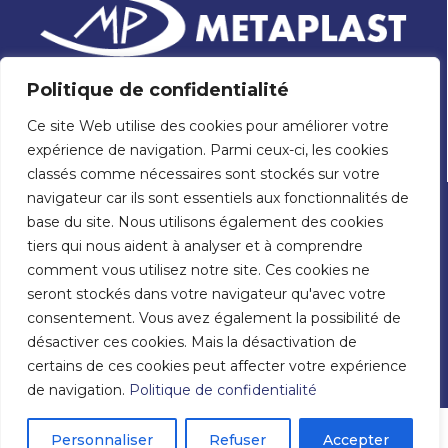
Politique de confidentialité
Etablissements Daniel Piquet
Ce site Web utilise des cookies pour améliorer votre
33 rue Robert Nau
expérience de navigation. Parmi ceux-ci, les cookies
ZA des 11 Arpents
41000 BLOIS
classés comme nécessaires sont stockés sur votre
navigateur car ils sont essentiels aux fonctionnalités de
02 54 57 55 80
base du site. Nous utilisons également des cookies
Spécialiste du travail du tube et raccords spéciaux.
tiers qui nous aident à analyser et à comprendre
Cintrage, Soudage, Brasage, Mécano-soudure, Formage.
comment vous utilisez notre site. Ces cookies ne
La société
|
Savoir-faire
|
Actualités
|
seront stockés dans votre navigateur qu'avec votre
Nos engagements
|
Contact
consentement. Vous avez également la possibilité de
désactiver ces cookies. Mais la désactivation de
Mentions légales
|
Politique de confidentialité
certains de ces cookies peut affecter votre expérience
de navigation.
Politique de confidentialité
Personnaliser
Refuser
Accepter